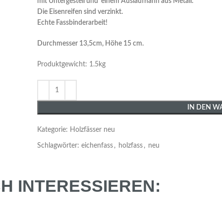
mit Untergestell und einem Auslaufhahn aus Metall.
Die Eisenreifen sind verzinkt.
Echte Fassbinderarbeit!
Durchmesser 13,5cm, Höhe 15 cm.
Produktgewicht: 1.5kg
IN DEN W
Kategorie:
Holzfässer neu
Schlagwörter:
eichenfass
,
holzfass
,
neu
H INTERESSIEREN: