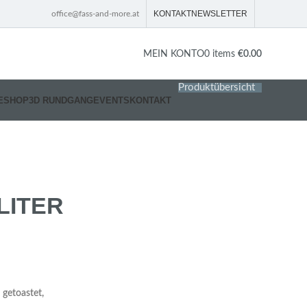
KONTAKT
NEWSLETTER
office@fass-and-more.at
MEIN KONTO
0
items
€
0.00
Produktübersicht
E
SHOP
3D RUNDGANG
EVENTS
KONTAKT
LITER
 getoastet,