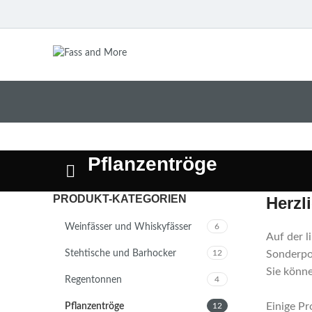
Pflanzentröge
PRODUKT-KATEGORIEN
Herzl
Weinfässer und Whiskyfässer
6
Auf der l
Stehtische und Barhocker
12
Sonderpos
Sie könne
Regentonnen
4
Einige Pr
Pflanzentröge
12