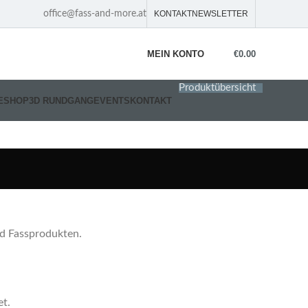
office@fass-and-more.at
KONTAKT
NEWSLETTER
MEIN KONTO
€
0.00
Produktübersicht
E
SHOP
3D RUNDGANG
EVENTS
KONTAKT
nd Fassprodukten.
t.