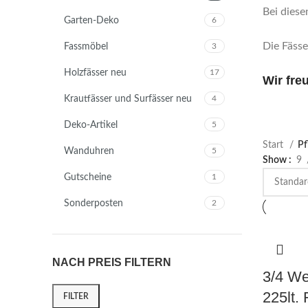
Bei diese
Garten-Deko
6
Die Fäss
Fassmöbel
3
Holzfässer neu
17
Wir fre
Krautfässer und Surfässer neu
4
Deko-Artikel
5
Start
Pf
Wanduhren
5
Show
9
Gutscheine
1
Sonderposten
2
NACH PREIS FILTERN
3/4 We
225lt.
FILTER