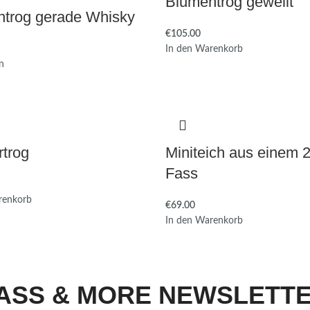
Blumentrog gewellt
trog gerade Whisky
€
In den Warenkorb
n
rtrog
Miniteich aus einem 2
Fass
renkorb
€
In den Warenkorb
ASS & MORE NEWSLETT