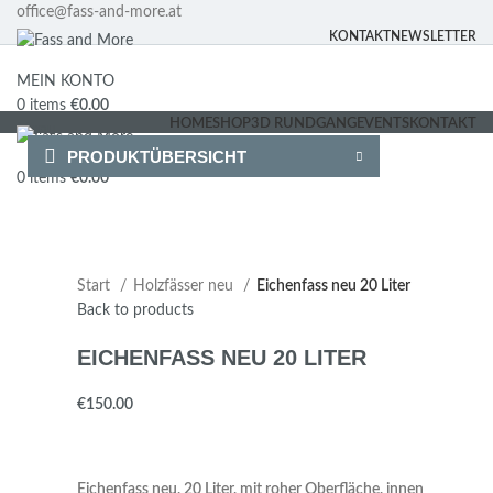
office@fass-and-more.at
KONTAKT
NEWSLETTER
MEIN KONTO
0
items
€
0.00
HOME
SHOP
3D RUNDGANG
EVENTS
KONTAKT
Menu
PRODUKTÜBERSICHT
0
items
€
0.00
Start
Holzfässer neu
Eichenfass neu 20 Liter
Back to products
EICHENFASS NEU 20 LITER
€
Eichenfass neu, 20 Liter, mit roher Oberfläche, innen