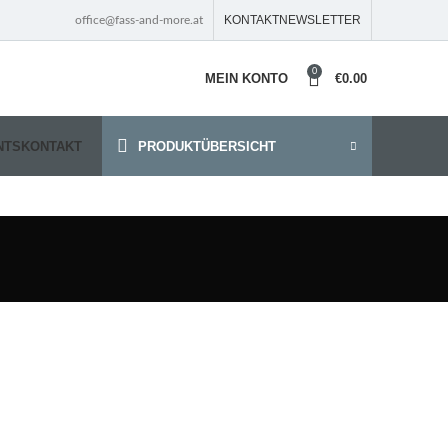
KONTAKT
NEWSLETTER
office@fass-and-more.at
0
MEIN KONTO
€
0.00
NTS
KONTAKT
PRODUKTÜBERSICHT