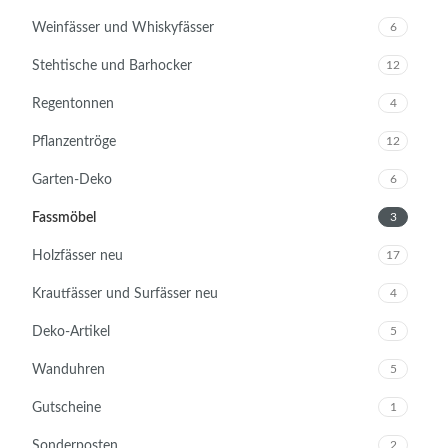
Weinfässer und Whiskyfässer
6
Stehtische und Barhocker
12
Regentonnen
4
Pflanzentröge
12
Garten-Deko
6
Fassmöbel
3
Holzfässer neu
17
Krautfässer und Surfässer neu
4
Deko-Artikel
5
Wanduhren
5
Gutscheine
1
Sonderposten
2