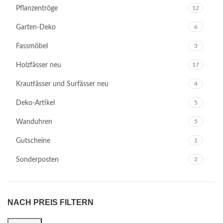
Pflanzentröge
12
Garten-Deko
6
Fassmöbel
3
Holzfässer neu
17
Krautfässer und Surfässer neu
4
Deko-Artikel
5
Wanduhren
5
Gutscheine
1
Sonderposten
2
NACH PREIS FILTERN