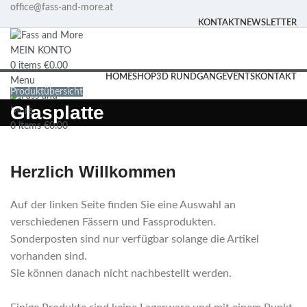
office@fass-and-more.at
KONTAKT
NEWSLETTER
MEIN KONTO
0
items
€
0.00
HOME
SHOP
3D RUNDGANG
EVENTS
KONTAKT
Menu
Produktübersicht
Glasplatte
0
items
€
0.00
Herzlich Willkommen
Auf der linken Seite finden Sie eine Auswahl an
verschiedenen Fässern und Fassprodukten.
Sonderposten sind nur verfügbar solange die Artikel
vorhanden sind.
Sie können danach nicht nachbestellt werden.