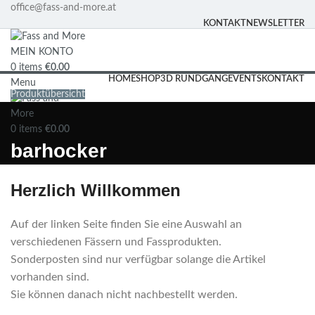
office@fass-and-more.at
KONTAKT
NEWSLETTER
MEIN KONTO
0
items
€
0.00
HOME
SHOP
3D RUNDGANG
EVENTS
KONTAKT
Menu
Produktübersicht
0
items
€
0.00
barhocker
Herzlich Willkommen
Auf der linken Seite finden Sie eine Auswahl an
verschiedenen Fässern und Fassprodukten.
Sonderposten sind nur verfügbar solange die Artikel
vorhanden sind.
Sie können danach nicht nachbestellt werden.