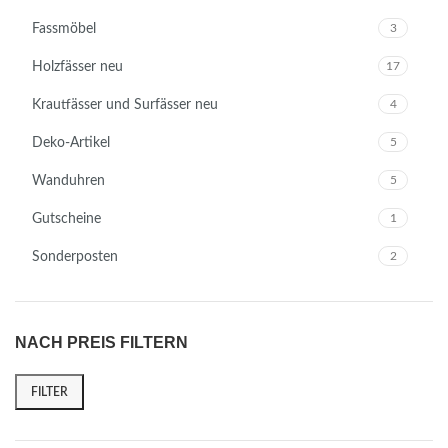
Fassmöbel
3
Holzfässer neu
17
Krautfässer und Surfässer neu
4
Deko-Artikel
5
Wanduhren
5
Gutscheine
1
Sonderposten
2
NACH PREIS FILTERN
FILTER