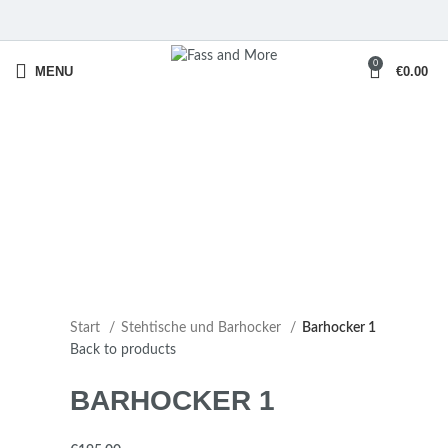
0
MENU
€
0.00
Start
Stehtische und Barhocker
Barhocker 1
Back to products
BARHOCKER 1