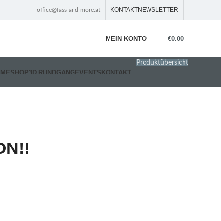
KONTAKT
NEWSLETTER
office@fass-and-more.at
MEIN KONTO
€
0.00
Produktübersicht
OME
SHOP
3D RUNDGANG
EVENTS
KONTAKT
ON!!