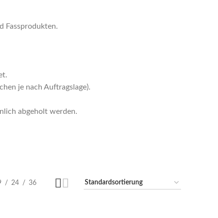
nd Fassprodukten.
t.
hen je nach Auftragslage).
nlich abgeholt werden.
9
24
36