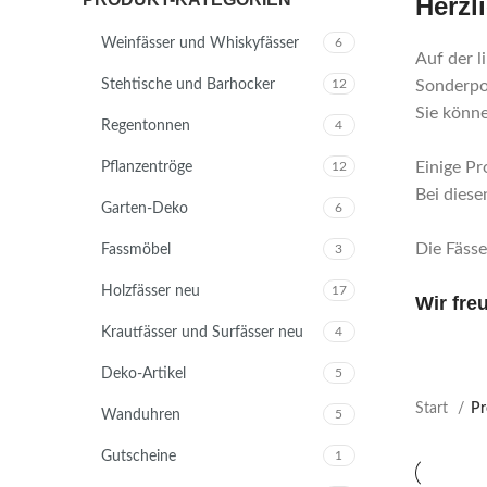
Herzl
Weinfässer und Whiskyfässer
6
Auf der l
Stehtische und Barhocker
12
Sonderpos
Sie könne
Regentonnen
4
Einige Pr
Pflanzentröge
12
Bei diese
Garten-Deko
6
Die Fäss
Fassmöbel
3
Holzfässer neu
17
Wir fre
Krautfässer und Surfässer neu
4
Deko-Artikel
5
Start
Pr
Wanduhren
5
Gutscheine
1