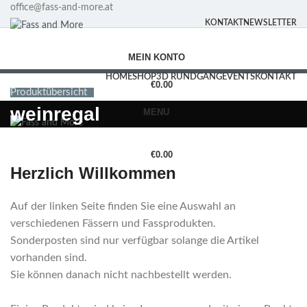
office@fass-and-more.at
KONTAKT
NEWSLETTER
MEIN KONTO
HOME
SHOP
3D RUNDGANG
EVENTS
KONTAKT
€
0.00
Produktübersicht
weinregal
MENU
€
0.00
Herzlich Willkommen
Auf der linken Seite finden Sie eine Auswahl an
verschiedenen Fässern und Fassprodukten.
Sonderposten sind nur verfügbar solange die Artikel
vorhanden sind.
Sie können danach nicht nachbestellt werden.