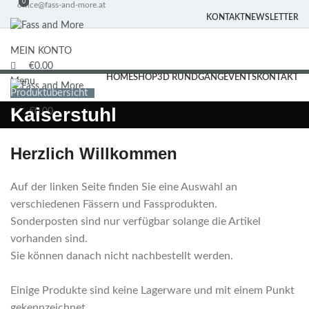
0
0
office@fass-and-more.at
KONTAKT
NEWSLETTER
MEIN KONTO
€
0.00
HOME
SHOP
3D RUNDGANG
EVENTS
KONTAKT
Menu
Produktübersicht
Kaiserstuhl
€
0.00
Herzlich Willkommen
Auf der linken Seite finden Sie eine Auswahl an
verschiedenen Fässern und Fassprodukten.
Sonderposten sind nur verfügbar solange die Artikel
vorhanden sind.
Sie können danach nicht nachbestellt werden.
Einige Produkte sind keine Lagerware und mit einem Punkt
gekennzeichnet.