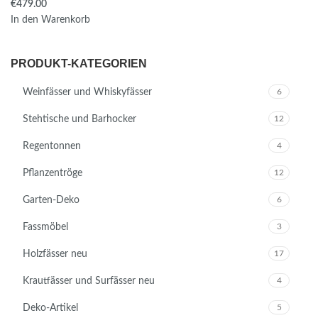
€
In den Warenkorb
PRODUKT-KATEGORIEN
Weinfässer und Whiskyfässer
6
Stehtische und Barhocker
12
Regentonnen
4
Pflanzentröge
12
Garten-Deko
6
Fassmöbel
3
Holzfässer neu
17
Krautfässer und Surfässer neu
4
Deko-Artikel
5