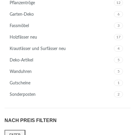
Pflanzentröge
12
Garten-Deko
6
Fassmöbel
3
Holzfässer neu
17
Krautfässer und Surfässer neu
4
Deko-Artikel
5
Wanduhren
5
Gutscheine
1
Sonderposten
2
NACH PREIS FILTERN