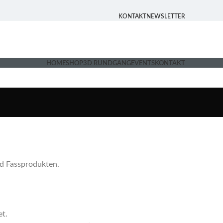
KONTAKT
NEWSLETTER
HOME
SHOP
3D RUNDGANG
EVENTS
KONTAKT
nd Fassprodukten.
t.