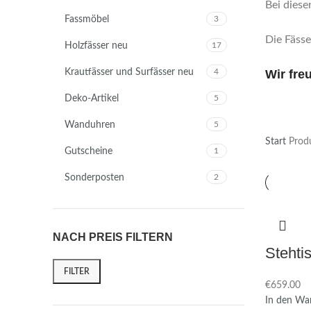
Bei diese
Fassmöbel
3
Die Fäss
Holzfässer neu
17
Krautfässer und Surfässer neu
4
Wir fre
Deko-Artikel
5
Wanduhren
5
Start
Produ
Gutscheine
1
Sonderposten
2
NACH PREIS FILTERN
Stehti
FILTER
€
In den Wa