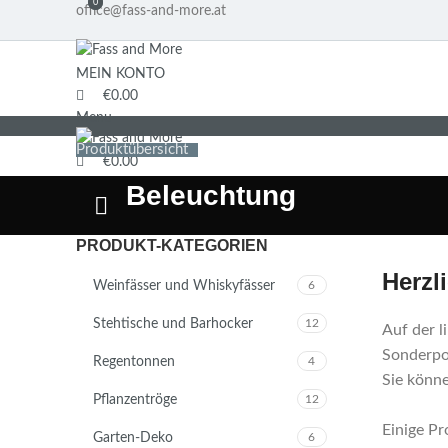
0
0
office@fass-and-more.at
MEIN KONTO
€
0.00
Menu
Produktübersicht
€
0.00
Beleuchtung
PRODUKT-KATEGORIEN
Herzl
Weinfässer und Whiskyfässer
6
Stehtische und Barhocker
12
Auf der l
Sonderpos
Regentonnen
4
Sie könne
Pflanzentröge
12
Einige Pr
Garten-Deko
6