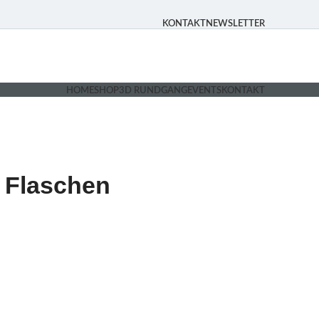
KONTAKT
NEWSLETTER
HOME
SHOP
3D RUNDGANG
EVENTS
KONTAKT
2 Flaschen