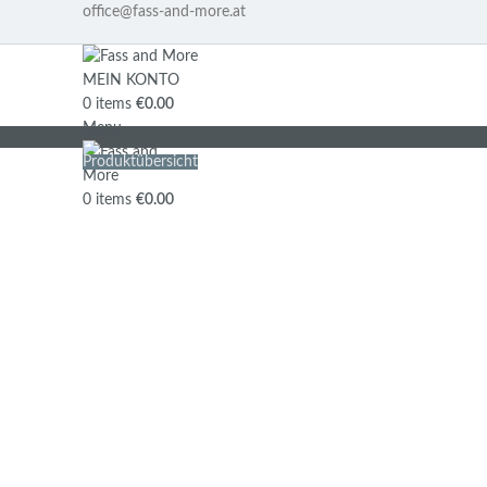
office@fass-and-more.at
MEIN KONTO
0
items
€
0.00
Menu
Produktübersicht
0
items
€
0.00