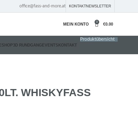
office@fass-and-more.at
KONTAKT
NEWSLETTER
0
MEIN KONTO
€
0.00
Produktübersicht
E
SHOP
3D RUNDGANG
EVENTS
KONTAKT
0LT. WHISKYFASS