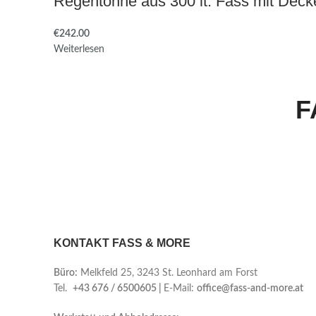
Regentonne aus 300 lt. Fass mit Deck
€
Weiterlesen
F
KONTAKT FASS & MORE
Büro:
Melkfeld 25, 3243 St. Leonhard am Forst
Tel.
+43 676 / 6500605 |
E-Mail:
office@fass-and-more.at